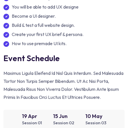
You will be able to add UX designe
Become a UI designer.
Build & test a full website design.
Create your first UX brief & persona.
How to use premade UI kits.
Event Schedule
Maximus Ligula Eleifend Id Nisl Quis Interdum. Sed Malesuada
Tortor Non Turpis Semper Bibendum. Ut Ac Nisi Porta,
Malesuada Risus Non Viverra Dolor. Vestibulum Ante Ipsum
Primis In Faucibus Orci Luctus Et Ultrices Posuere.
19 Apr
15 Jun
10 May
Session 01
Session 02
Session 03