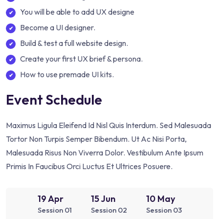
You will be able to add UX designe
Become a UI designer.
Build & test a full website design.
Create your first UX brief & persona.
How to use premade UI kits.
Event Schedule
Maximus Ligula Eleifend Id Nisl Quis Interdum. Sed Malesuada
Tortor Non Turpis Semper Bibendum. Ut Ac Nisi Porta,
Malesuada Risus Non Viverra Dolor. Vestibulum Ante Ipsum
Primis In Faucibus Orci Luctus Et Ultrices Posuere.
19 Apr
15 Jun
10 May
Session 01
Session 02
Session 03